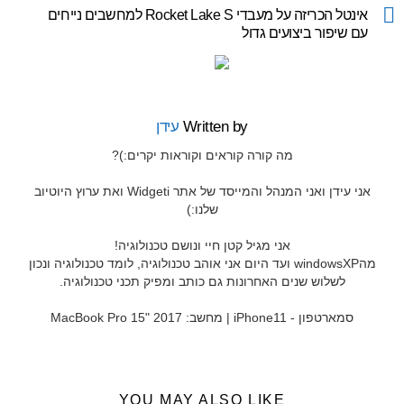
more
אינטל הכריזה על מעבדי Rocket Lake S למחשבים נייחים
עם שיפור ביצועים גדול
Written by
עידן
מה קורה קוראים וקוראות יקרים:)?
אני עידן ואני המנהל והמייסד של אתר Widgeti ואת ערוץ היוטיוב
שלנו:)
אני מגיל קטן חיי ונושם טכנולוגיה!
מהwindowsXP ועד היום אני אוהב טכנולוגיה, לומד טכנולוגיה ונכון
לשלוש שנים האחרונות גם כותב ומפיק תכני טכנולוגיה.
סמארטפון - iPhone11 | מחשב: MacBook Pro 15" 2017
YOU MAY ALSO LIKE