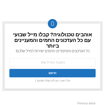
אוהבים טכנולוגיה? קבלו מייל שבועי
NEWSLETTER
עם כל העדכונים החמים והמעניינים
ביותר
כל העדכונים והסיפורים החמים ישירות למייל שלכם!
כתובת
אימל:
אל דאגה, אנו לא נשלח ספאם :)
Previous article
See