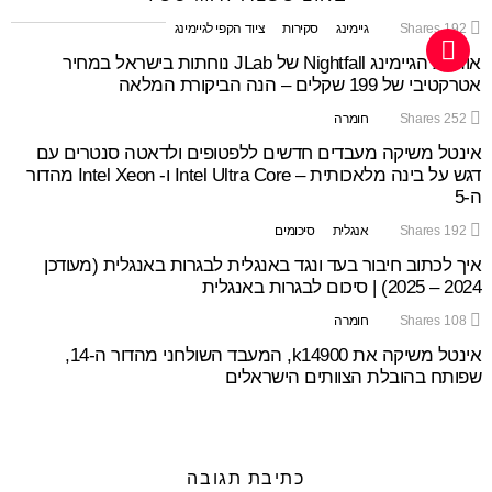
192
Shares
גיימינג
סקירות
ציוד הקפי לגיימינג
אוזניות הגיימינג Nightfall של JLab נוחתות בישראל במחיר
אטרקטיבי של 199 שקלים – הנה הביקורת המלאה
252
Shares
חומרה
אינטל משיקה מעבדים חדשים ללפטופים ולדאטה סנטרים עם
דגש על בינה מלאכותית – Intel Ultra Core ו- Intel Xeon מהדור
ה-5
192
Shares
אנגלית
סיכומים
איך לכתוב חיבור בעד ונגד באנגלית לבגרות באנגלית (מעודכן
2024 – 2025) | סיכום לבגרות באנגלית
108
Shares
חומרה
אינטל משיקה את k14900, המעבד השולחני מהדור ה-14,
שפותח בהובלת הצוותים הישראלים
כתיבת תגובה