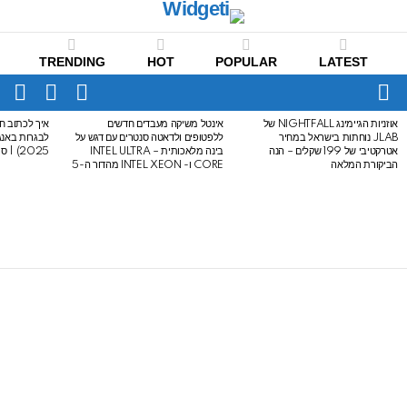
TRENDING
HOT
POPULAR
LATEST
CH
FOLLOW
SWITCH
US
SKIN
Menu
אוזניות הגיימינג NIGHTFALL של
אינטל משיקה מעבדים חדשים
איך לכתוב חי
LATEST
JLAB נוחתות בישראל במחיר
ללפטופים ולדאטה סנטרים עם דגש על
STORIES
אטרקטיבי של 199 שקלים – הנה
בינה מלאכותית – INTEL ULTRA
2025) | סיכום לבגרות באנגלית
הביקורת המלאה
CORE ו- INTEL XEON מהדור ה-5