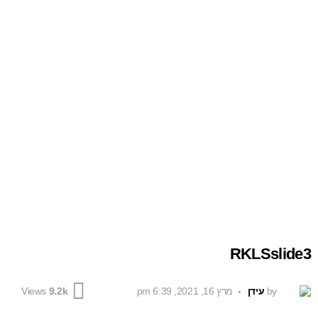
RKLSslide3
by
עידן
מרץ 16, 2021, 6:39 pm
Views
9.2k