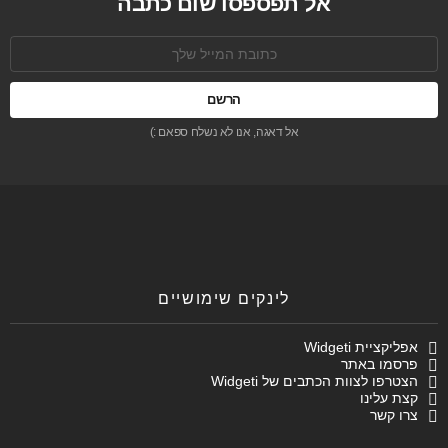
אל תפספסו שום כתבה
כתובת
אימל:
אל דאגה, אנו לא נשלח ספאם :)
לינקים שימושיים
אפליקציית Widgeti
פרסמו באתר
הצטרפו לצוות הכתבים של Widgeti
קצת עלינו
צרו קשר