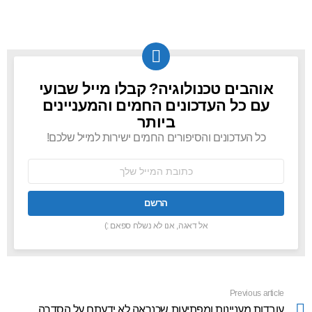
אוהבים טכנולוגיה? קבלו מייל שבועי
NEWSLETTER
עם כל העדכונים החמים והמעניינים
ביותר
כל העדכונים והסיפורים החמים ישירות למייל שלכם!
כתובת
אימל:
אל דאגה, אנו לא נשלח ספאם :)
Previous article
See
more
עובדות מעניינות ומפתיעות שכנראה לא ידעתם על הסדרה