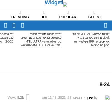
TRENDING
HOT
POPULAR
LATEST
CH
FOLLOW
SWITCH
US
SKIN
Menu
אוזניות הגיימינג NIGHTFALL של
אינטל משיקה מעבדים חדשים
איך לכתוב חי
LATEST
JLAB נוחתות בישראל במחיר
ללפטופים ולדאטה סנטרים עם דגש על
STORIES
אטרקטיבי של 199 שקלים – הנה
בינה מלאכותית – INTEL ULTRA
2025) | סיכום לבגרות באנגלית
הביקורת המלאה
CORE ו- INTEL XEON מהדור ה-5
8-24
by
עידן
דצמבר 25, 2021, 11:43 am
Views
9.2k