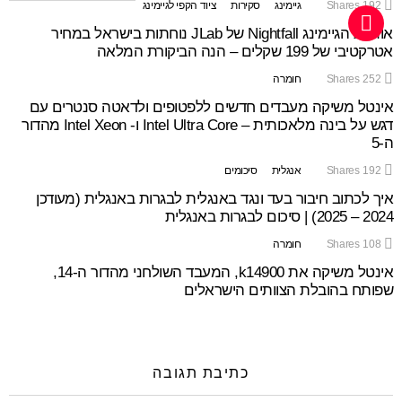
192
Shares
גיימינג
סקירות
ציוד הקפי לגיימינג
אוזניות הגיימינג Nightfall של JLab נוחתות בישראל במחיר
אטרקטיבי של 199 שקלים – הנה הביקורת המלאה
252
Shares
חומרה
אינטל משיקה מעבדים חדשים ללפטופים ולדאטה סנטרים עם
דגש על בינה מלאכותית – Intel Ultra Core ו- Intel Xeon מהדור
ה-5
192
Shares
אנגלית
סיכומים
איך לכתוב חיבור בעד ונגד באנגלית לבגרות באנגלית (מעודכן
2024 – 2025) | סיכום לבגרות באנגלית
108
Shares
חומרה
אינטל משיקה את k14900, המעבד השולחני מהדור ה-14,
שפותח בהובלת הצוותים הישראלים
כתיבת תגובה