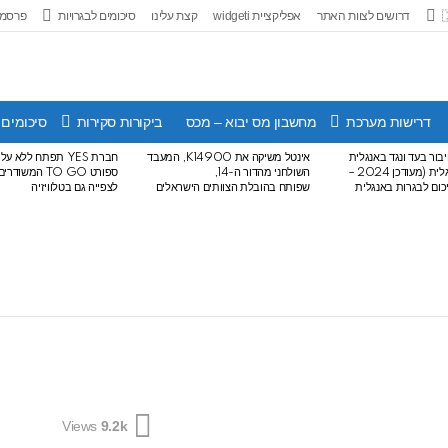
דרושים לצוות האתר
אפליקציית widgeti
קצת עלינו
סיכומים לבגרויות
פרסמו
דרישות מערכת
מחשבון מס יבוא – מכס
ביקורות סקירות
סיכומים 
בור בעד ונגד באנגלית
אינטל משיקה את K14900, המעבד
חברת YES תפתח ללא 
לבגרות באנגלית (מעודכן 2024 –
השולחני מהדור ה-14,
ספורט TO GO המש
שפותח בהובלת הצוותים הישראלים
לצפייה גם בטלוויזיה
Views
9.2k