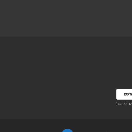
לח ספאם :)