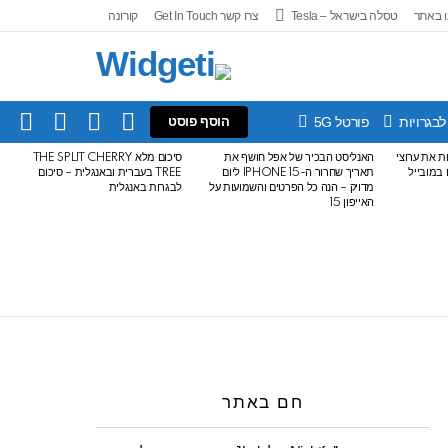
 באתר
טסלה בישראל – Tesla
צרו קשר Get In Touch
קורונה
IN
SEARCH
FOLLOW
SWITCH
לבגרויות
פורטל 5G
הוסף פוסט
US
SKIN
עלות את ערוצי
האנליסט הבכיר של אפל חושף את
סיכום מלא THE SPLIT CHERRY
ודרים במובייל
תאריך שחרור ה-IPHONE 15 ליום
TREE בעברית ובאנגלית – סיכום
מדויק – הנה כל הפרטים והשמועות על
לבגרות באנגלית
האייפון 15
חם באתר