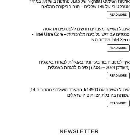
אוזניות הגיימינג Nightfall של JLab נוחתות בישראל במחיר
אטרקטיבי של 199 שקלים – הנה הביקורת המלאה
READ MORE
אינטל משיקה מעבדים חדשים ללפטופים ולדאטה
סנטרים עם דגש על בינה מלאכותית – Intel Ultra Core ו-
Intel Xeon מהדור ה-5
READ MORE
איך לכתוב חיבור בעד ונגד באנגלית לבגרות באנגלית
(מעודכן 2024 – 2025) | סיכום לבגרות באנגלית
READ MORE
אינטל משיקה את k14900, המעבד השולחני מהדור ה-14,
שפותח בהובלת הצוותים הישראלים
READ MORE
NEWSLETTER