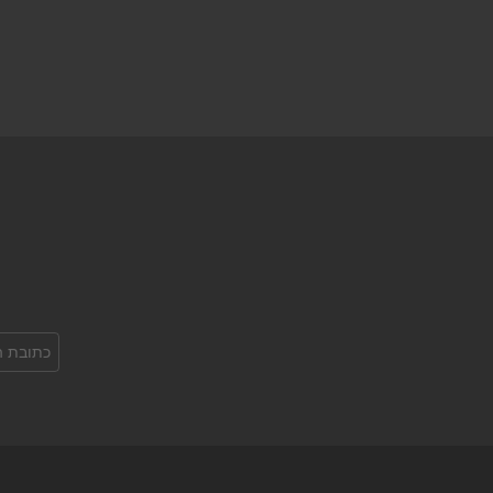
כתובת
אימל: