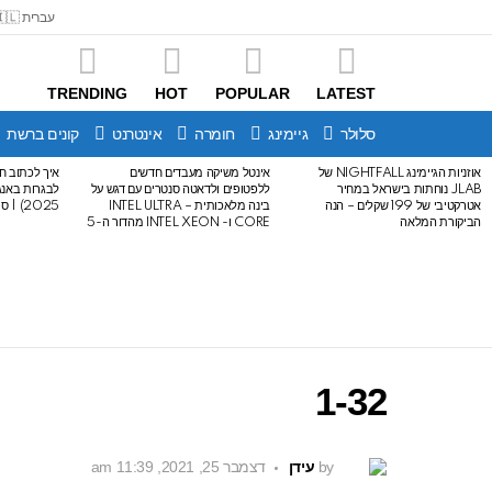
עברית 🇮🇱
TRENDING
HOT
POPULAR
LATEST
סלולר
גיימינג
חומרה
אינטרנט
קונים ברשת
אוזניות הגיימינג NIGHTFALL של
אינטל משיקה מעבדים חדשים
איך לכתוב חי
LATEST
JLAB נוחתות בישראל במחיר
ללפטופים ולדאטה סנטרים עם דגש על
STORIES
אטרקטיבי של 199 שקלים – הנה
בינה מלאכותית – INTEL ULTRA
2025) | סיכום לבגרות באנגלית
הביקורת המלאה
CORE ו- INTEL XEON מהדור ה-5
1-32
by
עידן
דצמבר 25, 2021, 11:39 am