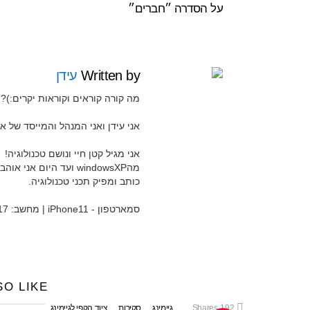
על הסדרה ״חברים״
Written by
עידן
מה קורה קוראים וקוראות יקרים:)?
אני עידן ואני המנהל והמייסד של אתר Widgeti ואת ערוץ היוטיוב 
אני מגיל קטן חיי ונושם טכנולוגיה!
מהwindowsXP ועד היום 
כותב ומפיק תכני טכנולוגיה.
סמארטפון - iPhone11 | מחשב: MacBook Pro 15" 2017
SO LIKE
192
Shares
גיימינג
סקירות
ציוד הקפי לגיימינג