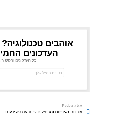
אוהבים טכנולוגיה? 
NEWSLETTER
העדכונים החמים
כל העדכונים והסיפורי
כתובת
אימל:
Previous article
See
more
עובדות מעניינות ומפתיעות שכנראה לא ידעתם