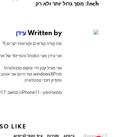
Inch: מסך גדול יותר ולא רק
Written by
עידן
מה קורה קוראים וקוראות יקרים:)?
אני עידן ואני המנהל והמייסד של אתר Widgeti ואת ערוץ היוטיוב של
אני מגיל קטן חיי ונושם טכנולוגיה!
מהwindowsXP ועד היום 
ומפיק תכני טכנולוגיה.
סמארטפון - iPhone11 | מחשב: MacBook Pro 15" 2017
SO LIKE
192
Shares
גיימינג
סקירות
ציוד הקפי לגיימינג