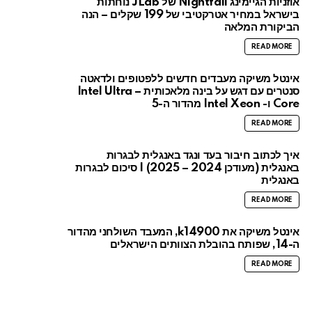
אוזניות הגיימינג Nightfall של JLab נוחתות
בישראל במחיר אטרקטיבי של 199 שקלים – הנה
הביקורת המלאה
READ MORE
אינטל משיקה מעבדים חדשים ללפטופים ולדאטה
סנטרים עם דגש על בינה מלאכותית – Intel Ultra
Core ו- Intel Xeon מהדור ה-5
READ MORE
איך לכתוב חיבור בעד ונגד באנגלית לבגרות
באנגלית (מעודכן 2024 – 2025) | סיכום לבגרות
באנגלית
READ MORE
אינטל משיקה את k14900, המעבד השולחני מהדור
ה-14, שפותח בהובלת הצוותים הישראלים
READ MORE