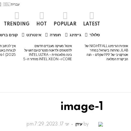
עברית 🇮🇱
TRENDING
HOT
POPULAR
LATEST
סלולר
גיימינג
חומרה
אינטרנט
קונים ברש
אוזניות הגיימינג NIGHTFALL של
אינטל משיקה מעבדים חדשים
איך לכתוב חי
LATEST
JLAB נוחתות בישראל במחיר
ללפטופים ולדאטה סנטרים עם דגש על
STORIES
אטרקטיבי של 199 שקלים – הנה
בינה מלאכותית – INTEL ULTRA
2025) | סיכום לבגרות באנגלית
הביקורת המלאה
CORE ו- INTEL XEON מהדור ה-5
image-1
by
עידן
יוני 17, 2023, 7:29 pm