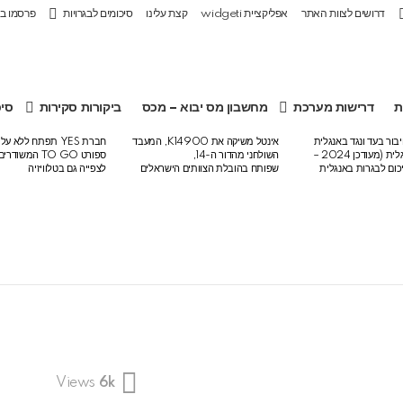
דרושים לצוות האתר
אפליקציית widgeti
קצת עלינו
סיכומים לבגרויות
פרסמו ב
ת
דרישות מערכת
מחשבון מס יבוא – מכס
ביקורות סקירות
סיכ
בור בעד ונגד באנגלית
אינטל משיקה את K14900, המעבד
חברת YES תפתח ללא 
לבגרות באנגלית (מעודכן 2024 –
השולחני מהדור ה-14,
ספורט TO GO המש
שפותח בהובלת הצוותים הישראלים
לצפייה גם בטלוויזיה
Views
6k