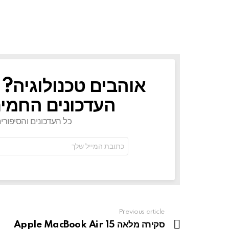
אוהבים טכנולוגיה? 
NEWSLETTER
העדכונים החמים
כל העדכונים והסיפורי
כתובת
אימל:
Previous article
See
more
סקירה מלאה Apple MacBook Air 15