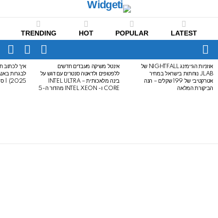
TRENDING
HOT
POPULAR
LATEST
CH
FOLLOW
SWITCH
US
SKIN
Menu
אוזניות הגיימינג NIGHTFALL של
אינטל משיקה מעבדים חדשים
איך לכתוב חי
LATEST
JLAB נוחתות בישראל במחיר
ללפטופים ולדאטה סנטרים עם דגש על
STORIES
אטרקטיבי של 199 שקלים – הנה
בינה מלאכותית – INTEL ULTRA
2025) | סיכום לבגרות באנגלית
הביקורת המלאה
CORE ו- INTEL XEON מהדור ה-5