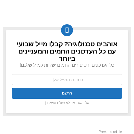
אוהבים טכנולוגיה? קבלו מייל שבועי
NEWSLETTER
עם כל העדכונים החמים והמעניינים
ביותר
כל העדכונים והסיפורים החמים ישירות למייל שלכם!
כתובת
אימל:
אל דאגה, אנו לא נשלח ספאם :)
Previous article
See