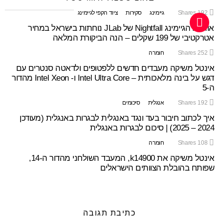
192
Shares
גיימינג
סקירות
ציוד הקפי לגיימינג
אוזניות הגיימינג Nightfall של JLab נוחתות בישראל במחיר
אטרקטיבי של 199 שקלים – הנה הביקורת המלאה
252
Shares
חומרה
אינטל משיקה מעבדים חדשים ללפטופים ולדאטה סנטרים עם
דגש על בינה מלאכותית – Intel Ultra Core ו- Intel Xeon מהדור
ה-5
192
Shares
אנגלית
סיכומים
איך לכתוב חיבור בעד ונגד באנגלית לבגרות באנגלית (מעודכן
2024 – 2025) | סיכום לבגרות באנגלית
108
Shares
חומרה
אינטל משיקה את k14900, המעבד השולחני מהדור ה-14,
שפותח בהובלת הצוותים הישראלים
כתיבת תגובה