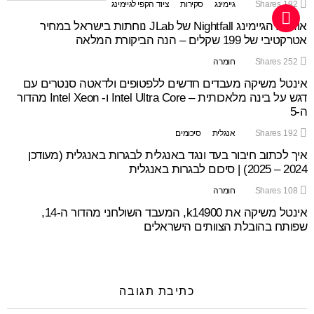
192
Shares
גיימינג
סקירות
ציוד הקפי לגיימינג
אוזניות הגיימינג Nightfall של JLab נוחתות בישראל במחיר
אטרקטיבי של 199 שקלים – הנה הביקורת המלאה
252
Shares
חומרה
אינטל משיקה מעבדים חדשים ללפטופים ולדאטה סנטרים עם
דגש על בינה מלאכותית – Intel Ultra Core ו- Intel Xeon מהדור
ה-5
192
Shares
אנגלית
סיכומים
איך לכתוב חיבור בעד ונגד באנגלית לבגרות באנגלית (מעודכן
2024 – 2025) | סיכום לבגרות באנגלית
108
Shares
חומרה
אינטל משיקה את k14900, המעבד השולחני מהדור ה-14,
שפותח בהובלת הצוותים הישראלים
כתיבת תגובה