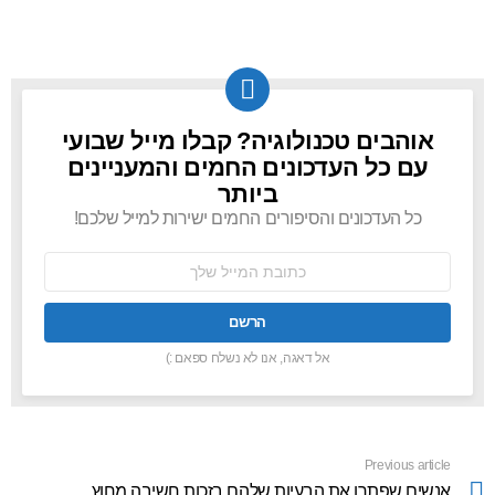
אוהבים טכנולוגיה? קבלו מייל שבועי
NEWSLETTER
עם כל העדכונים החמים והמעניינים
ביותר
כל העדכונים והסיפורים החמים ישירות למייל שלכם!
כתובת
אימל:
אל דאגה, אנו לא נשלח ספאם :)
Previous article
See
more
אנשים שפתרו את הבעיות שלהם בזכות חשיבה מחוץ