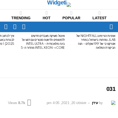
TRENDING
HOT
POPULAR
LATEST
CH
FOLLOW
SWITCH
US
SKIN
Menu
אוזניות הגיימינג NIGHTFALL של
אינטל משיקה מעבדים חדשים
איך לכתוב חי
LATEST
JLAB נוחתות בישראל במחיר
ללפטופים ולדאטה סנטרים עם דגש על
STORIES
אטרקטיבי של 199 שקלים – הנה
בינה מלאכותית – INTEL ULTRA
2025) | סיכום לבגרות באנגלית
הביקורת המלאה
CORE ו- INTEL XEON מהדור ה-5
031
by
עידן
אוגוסט 20, 2021, 4:05 pm
Views
8.7k