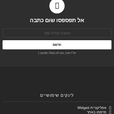
אל תפספסו שום כתבה
כתובת
אימל:
אל דאגה, אנו לא נשלח ספאם :)
לינקים שימושיים
אפליקציית Widgeti
פרסמו באתר