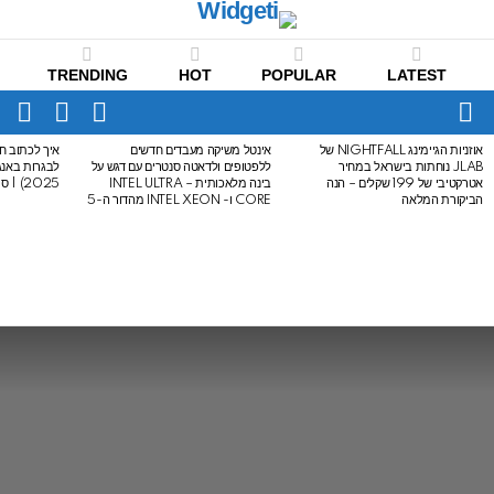
TRENDING
HOT
POPULAR
LATEST
CH
FOLLOW
SWITCH
US
SKIN
Menu
אוזניות הגיימינג NIGHTFALL של
אינטל משיקה מעבדים חדשים
איך לכתוב חי
LATEST
JLAB נוחתות בישראל במחיר
ללפטופים ולדאטה סנטרים עם דגש על
STORIES
אטרקטיבי של 199 שקלים – הנה
בינה מלאכותית – INTEL ULTRA
2025) | סיכום לבגרות באנגלית
הביקורת המלאה
CORE ו- INTEL XEON מהדור ה-5