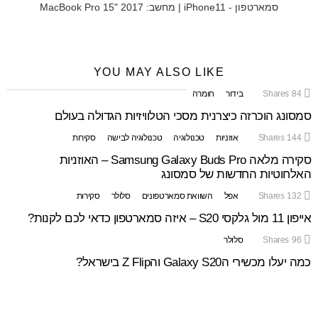
סמארטפון - iPhone11 | מחשב: MacBook Pro 15" 2017
YOU MAY ALSO LIKE
84
Shares
בידור
חומרה
סמסונג הוכרזה כיצרנית מסכי הטלוויזיות הגדולה בעולם
144
Shares
אוזניות
טכנולוגיה
טכנולוגיה לבישה
סקירות
סקירה מלאה Samsung Galaxy Buds Pro – האוזניות
האלחוטיות החדשות של סמסונג
132
Shares
אפל
השוואת סמארטפונים
סלולר
סקירות
אייפון 11 מול גלקסי S20 – איזה סמארטפון כדאי לכם לקנות?
96
Shares
סלולר
כמה יעלו מכשירי הGalaxy S20 והZ Flip בישראל?