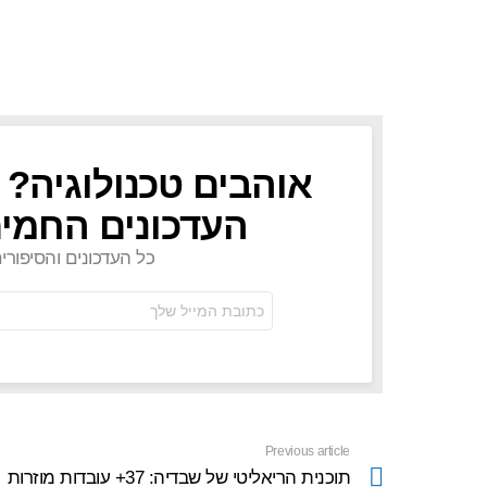
אוהבים טכנולוגיה? 
NEWSLETTER
העדכונים החמים
כל העדכונים והסיפורי
כתובת
אימל:
Previous article
See
more
תוכנית הריאליטי של שבדיה: 37+ עובדות מוזרות