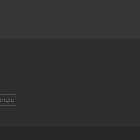
כתובת
אימל: