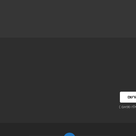
לח ספאם :)