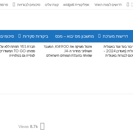
דרושים לצוות האתר
אפליקציית widgeti
קצת עלינו
סיכומים לבגרויות
פרסמו
דרישות מערכת
מחשבון מס יבוא – מכס
ביקורות סקירות
סיכומים 
בור בעד ונגד באנגלית
אינטל משיקה את K14900, המעבד
חברת YES תפתח ללא 
לבגרות באנגלית (מעודכן 2024 –
השולחני מהדור ה-14,
ספורט TO GO המש
שפותח בהובלת הצוותים הישראלים
לצפייה גם בטלוויזיה
Views
8.7k