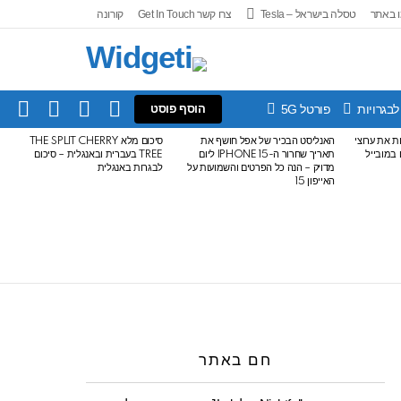
 באתר
טסלה בישראל – Tesla
צרו קשר Get In Touch
קורונה
IN
SEARCH
FOLLOW
SWITCH
לבגרויות
פורטל 5G
הוסף פוסט
US
SKIN
עלות את ערוצי
האנליסט הבכיר של אפל חושף את
סיכום מלא THE SPLIT CHERRY
ודרים במובייל
תאריך שחרור ה-IPHONE 15 ליום
TREE בעברית ובאנגלית – סיכום
מדויק – הנה כל הפרטים והשמועות על
לבגרות באנגלית
האייפון 15
חם באתר