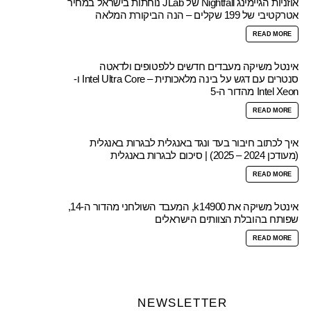
אוזניות הגיימינג Nightfall של JLab נוחתות בישראל במחיר
אטרקטיבי של 199 שקלים – הנה הביקורת המלאה
READ MORE
אינטל משיקה מעבדים חדשים ללפטופים ולדאטה
סנטרים עם דגש על בינה מלאכותית – Intel Ultra Core ו-
Intel Xeon מהדור ה-5
READ MORE
איך לכתוב חיבור בעד ונגד באנגלית לבגרות באנגלית
(מעודכן 2024 – 2025) | סיכום לבגרות באנגלית
READ MORE
אינטל משיקה את k14900, המעבד השולחני מהדור ה-14,
שפותח בהובלת הצוותים הישראלים
READ MORE
NEWSLETTER