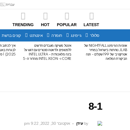
עברית 🇮🇱
TRENDING
HOT
POPULAR
LATEST
סלולר
גיימינג
חומרה
אינטרנט
קונים ברשת
אוזניות הגיימינג NIGHTFALL של
אינטל משיקה מעבדים חדשים
איך לכתוב חי
LATEST
JLAB נוחתות בישראל במחיר
ללפטופים ולדאטה סנטרים עם דגש על
STORIES
אטרקטיבי של 199 שקלים – הנה
בינה מלאכותית – INTEL ULTRA
2025) | סיכום לבגרות באנגלית
הביקורת המלאה
CORE ו- INTEL XEON מהדור ה-5
8-1
by
עידן
אוקטובר 30, 2022, 9:22 pm