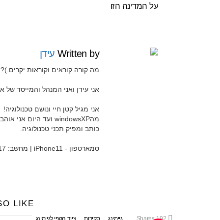
על המדינה הזו
Written by
עידן
מה קורה קוראים וקוראות יקרים:)?
אני עידן ואני המנהל והמייסד של אתר Widgeti ואת ערוץ היוטיוב 
אני מגיל קטן חיי ונושם טכנולוגיה!
מהwindowsXP ועד היום 
כותב ומפיק תכני טכנולוגיה.
סמארטפון - iPhone11 | מחשב: MacBook Pro 15" 2017
SO LIKE
192
Shares
גיימינג
סקירות
ציוד הקפי לגיימינג