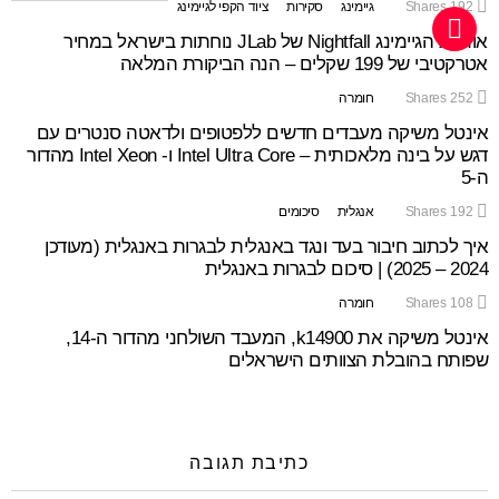
192
Shares
גיימינג
סקירות
ציוד הקפי לגיימינג
אוזניות הגיימינג Nightfall של JLab נוחתות בישראל במחיר
אטרקטיבי של 199 שקלים – הנה הביקורת המלאה
252
Shares
חומרה
אינטל משיקה מעבדים חדשים ללפטופים ולדאטה סנטרים עם
דגש על בינה מלאכותית – Intel Ultra Core ו- Intel Xeon מהדור
ה-5
192
Shares
אנגלית
סיכומים
איך לכתוב חיבור בעד ונגד באנגלית לבגרות באנגלית (מעודכן
2024 – 2025) | סיכום לבגרות באנגלית
108
Shares
חומרה
אינטל משיקה את k14900, המעבד השולחני מהדור ה-14,
שפותח בהובלת הצוותים הישראלים
כתיבת תגובה