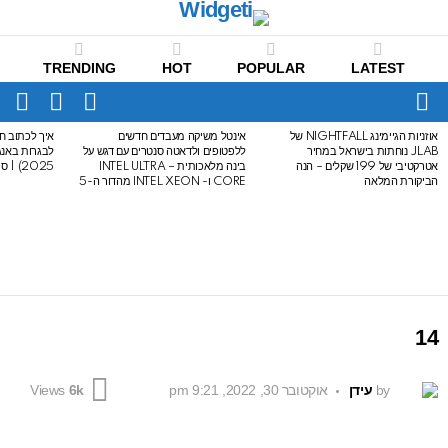
TRENDING
HOT
POPULAR
LATEST
CH
FOLLOW
SWITCH
US
SKIN
Menu
אוזניות הגיימינג NIGHTFALL של
אינטל משיקה מעבדים חדשים
איך לכתוב חי
LATEST
JLAB נוחתות בישראל במחיר
ללפטופים ולדאטה סנטרים עם דגש על
STORIES
אטרקטיבי של 199 שקלים – הנה
בינה מלאכותית – INTEL ULTRA
2025) | סיכום לבגרות באנגלית
הביקורת המלאה
CORE ו- INTEL XEON מהדור ה-5
14
by
עידן
אוקטובר 30, 2022, 9:21 pm
Views
6k