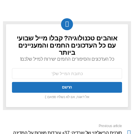
אוהבים טכנולוגיה? קבלו מייל שבועי
NEWSLETTER
עם כל העדכונים החמים והמעניינים
ביותר
כל העדכונים והסיפורים החמים ישירות למייל שלכם!
כתובת
אימל:
אל דאגה, אנו לא נשלח ספאם :)
Previous article
See
more
תוכנית הריאליטי של שבדיה: 37+ עובדות מוזרות על המדינה