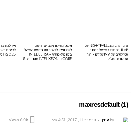
אוזניות הגיימינג NIGHTFALL של
אינטל משיקה מעבדים חדשים
איך לכתוב חי
LATEST
JLAB נוחתות בישראל במחיר
ללפטופים ולדאטה סנטרים עם דגש על
STORIES
אטרקטיבי של 199 שקלים – הנה
בינה מלאכותית – INTEL ULTRA
2025) | סיכום לבגרות באנגלית
הביקורת המלאה
CORE ו- INTEL XEON מהדור ה-5
maxresdefault (1)
by
עידן
נובמבר 11, 2017, 4:51 pm
Views
6.9k