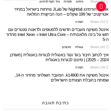
192
Shares
גיימינג
סקירות
ציוד הקפי לגיימינג
אוזניות הגיימינג Nightfall של JLab נוחתות בישראל במחיר
אטרקטיבי של 199 שקלים – הנה הביקורת המלאה
252
Shares
חומרה
אינטל משיקה מעבדים חדשים ללפטופים ולדאטה סנטרים עם
דגש על בינה מלאכותית – Intel Ultra Core ו- Intel Xeon מהדור
ה-5
192
Shares
אנגלית
סיכומים
איך לכתוב חיבור בעד ונגד באנגלית לבגרות באנגלית (מעודכן
2024 – 2025) | סיכום לבגרות באנגלית
108
Shares
חומרה
אינטל משיקה את k14900, המעבד השולחני מהדור ה-14,
שפותח בהובלת הצוותים הישראלים
כתיבת תגובה