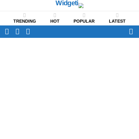
TRENDING
HOT
POPULAR
LATEST
CH
FOLLOW
SWITCH
US
SKIN
Menu