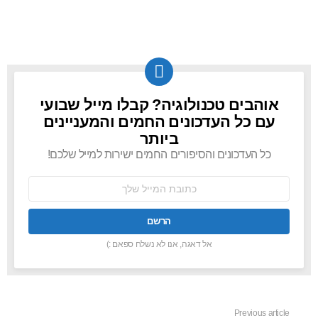
אוהבים טכנולוגיה? קבלו מייל שבועי
NEWSLETTER
עם כל העדכונים החמים והמעניינים
ביותר
כל העדכונים והסיפורים החמים ישירות למייל שלכם!
כתובת
אימל:
אל דאגה, אנו לא נשלח ספאם :)
Previous article
See