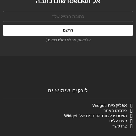
אל תפספסו שום כתבה
כתובת
אימל:
אל דאגה, אנו לא נשלח ספאם :)
לינקים שימושיים
אפליקציית Widgeti
פרסמו באתר
הצטרפו לצוות הכתבים של Widgeti
קצת עלינו
צרו קשר