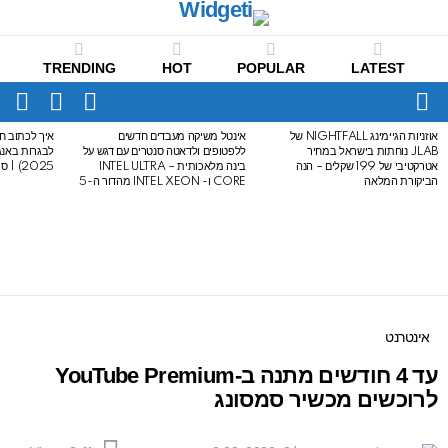
TRENDING
HOT
POPULAR
LATEST
CH
FOLLOW
SWITCH
US
SKIN
Menu
אוזניות הגיימינג NIGHTFALL של
אינטל משיקה מעבדים חדשים
איך לכתוב חי
LATEST
JLAB נוחתות בישראל במחיר
ללפטופים ולדאטה סנטרים עם דגש על
STORIES
אטרקטיבי של 199 שקלים – הנה
בינה מלאכותית – INTEL ULTRA
2025) | סיכום לבגרות באנגלית
הביקורת המלאה
CORE ו- INTEL XEON מהדור ה-5
אינטרנט
עד 4 חודשים מתנה ב-YouTube Premium
לרוכשים מכשיר סמסונג