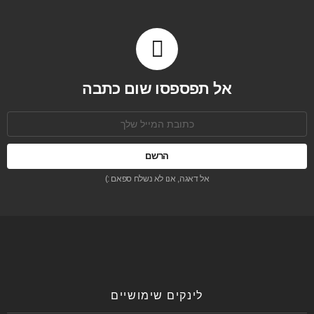
אל תפספסו שום כתבה
כתובת
אימל:
אל דאגה, אנו לא נשלח ספאם :)
לינקים שימושיים