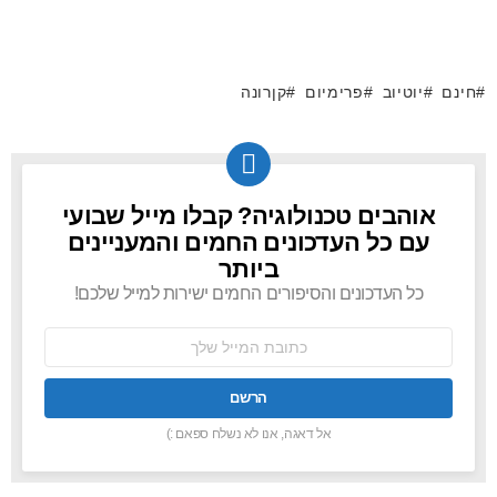
חינם
יוטיוב
פרימיום
קןרונה
אוהבים טכנולוגיה? קבלו מייל שבועי
NEWSLETTER
עם כל העדכונים החמים והמעניינים
ביותר
כל העדכונים והסיפורים החמים ישירות למייל שלכם!
כתובת
אימל:
אל דאגה, אנו לא נשלח ספאם :)