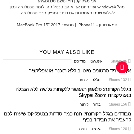
אני מגיל קטן חיי ונושם טכנולוגיה!
מהwindowsXP ועד היום אני אוהב טכנולוגיה, לומד טכנולוגיה ונכון
לשלוש שנים האחרונות גם כותב ומפיק תכני טכנולוגיה.
סמארטפון - iPhone11 | מחשב: MacBook Pro 15" 2017
YOU MAY ALSO LIKE
96
Shares
אינטרנט
מדריכים
איך להוריד סרטונים מיוטיוב ללא תוכנה או אפליקציה
132
Shares
סלולר
קורונה
בגלל הקורונה: פלאפון תאפשר ללקוחות גלישה ללא הגבלה
באפליקציות Zoom וSkype
156
Shares
בידור
קורונה
מבודדים בגלל הקורונה? הנה כמה סדרות בנטפליקס שיעזרו לכם
להעביר את הבידוד בכיף
120
Shares
גיימינג
חומרה