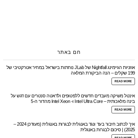
חם באתר
אוזניות הגיימינג Nightfall של JLab נוחתות בישראל במחיר אטרקטיבי של
199 שקלים – הנה הביקורת המלאה
READ MORE
אינטל משיקה מעבדים חדשים ללפטופים ולדאטה סנטרים עם דגש על
בינה מלאכותית – Intel Ultra Core ו- Intel Xeon מהדור ה-5
READ MORE
איך לכתוב חיבור בעד ונגד באנגלית לבגרות באנגלית (מעודכן 2024 –
2025) | סיכום לבגרות באנגלית
READ MORE