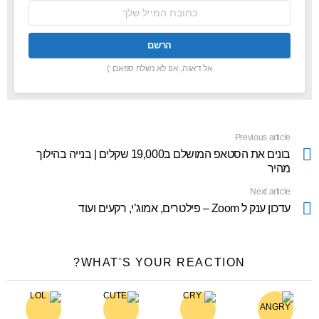
כתובת
אימל:
אל דאגה, אנו לא נשלח ספאם :)
Previous article
See
more
בונים את הסטאפ המושלם ב19,000 שקלים | בנייה בהילוך
מהיר
Next article
עדכון ענק ל Zoom – פילטרים, אמוג’י, רקעים ועוד
WHAT'S YOUR REACTION?