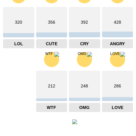
320
356
392
428
LOL
CUTE
CRY
ANGRY
212
248
286
WTF
OMG
LOVE