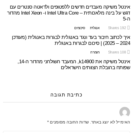
אינטל משיקה מעבדים חדשים ללפטופים ולדאטה סנטרים עם
דגש על בינה מלאכותית – Intel Ultra Core ו- Intel Xeon מהדור
ה-5
192
Shares
אנגלית
סיכומים
איך לכתוב חיבור בעד ונגד באנגלית לבגרות באנגלית (מעודכן
2024 – 2025) | סיכום לבגרות באנגלית
108
Shares
חומרה
אינטל משיקה את k14900, המעבד השולחני מהדור ה-14,
שפותח בהובלת הצוותים הישראלים
כתיבת תגובה
האימייל לא יוצג באתר.
שדות החובה מסומנים
*