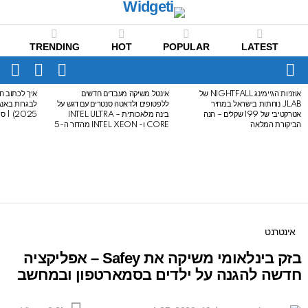
TRENDING
HOT
POPULAR
LATEST
CH
FOLLOW
SWITCH
US
SKIN
Menu
אוזניות הגיימינג NIGHTFALL של
אינטל משיקה מעבדים חדשים
איך לכתוב חי
LATEST
JLAB נוחתות בישראל במחיר
ללפטופים ולדאטה סנטרים עם דגש על
STORIES
אטרקטיבי של 199 שקלים – הנה
בינה מלאכותית – INTEL ULTRA
2025) | סיכום לבגרות באנגלית
הביקורת המלאה
CORE ו- INTEL XEON מהדור ה-5
אינטרנט
בזק בינלאומי משיקה את Safey – אפליקציה
חדשה להגנה על ילדים בסמארטפון ובמחשב