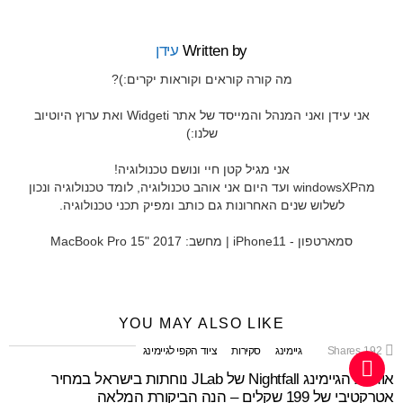
Written by
עידן
מה קורה קוראים וקוראות יקרים:)?
אני עידן ואני המנהל והמייסד של אתר Widgeti ואת ערוץ היוטיוב
שלנו:)
אני מגיל קטן חיי ונושם טכנולוגיה!
מהwindowsXP ועד היום אני אוהב טכנולוגיה, לומד טכנולוגיה ונכון
לשלוש שנים האחרונות גם כותב ומפיק תכני טכנולוגיה.
סמארטפון - iPhone11 | מחשב: MacBook Pro 15" 2017
YOU MAY ALSO LIKE
192
Shares
גיימינג
סקירות
ציוד הקפי לגיימינג
אוזניות הגיימינג Nightfall של JLab נוחתות בישראל במחיר
אטרקטיבי של 199 שקלים – הנה הביקורת המלאה