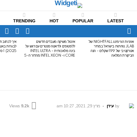
TRENDING
HOT
POPULAR
LATEST
CH
FOLLOW
SWITCH
US
SKIN
Menu
אוזניות הגיימינג NIGHTFALL של
אינטל משיקה מעבדים חדשים
איך לכתוב חי
LATEST
JLAB נוחתות בישראל במחיר
ללפטופים ולדאטה סנטרים עם דגש על
STORIES
אטרקטיבי של 199 שקלים – הנה
בינה מלאכותית – INTEL ULTRA
2025) | סיכום לבגרות באנגלית
הביקורת המלאה
CORE ו- INTEL XEON מהדור ה-5
by
עידן
מרץ 29, 2021, 10:27 am
Views
9.2k