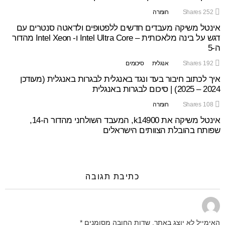
252
Shares
חומרה
אינטל משיקה מעבדים חדשים ללפטופים ולדאטה סנטרים עם
דגש על בינה מלאכותית – Intel Ultra Core ו- Intel Xeon מהדור
ה-5
192
Shares
אנגלית
סיכומים
איך לכתוב חיבור בעד ונגד באנגלית לבגרות באנגלית (מעודכן
2024 – 2025) | סיכום לבגרות באנגלית
108
Shares
חומרה
אינטל משיקה את k14900, המעבד השולחני מהדור ה-14,
שפותח בהובלת הצוותים הישראלים
כתיבת תגובה
האימייל לא יוצג באתר.
שדות החובה מסומנים
*