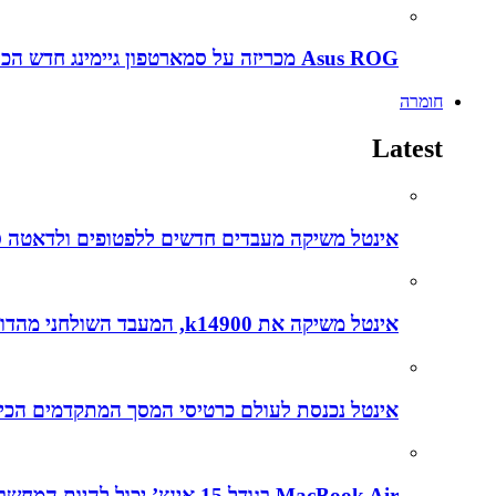
Asus ROG מכריזה על סמארטפון גיימינג חדש הכירו את ה ROG Phone 5s
חומרה
Latest
אינטל משיקה מעבדים חדשים ללפטופים ולדאטה סנטרים עם דגש על בינה מל
אינטל משיקה את k14900, המעבד השולחני מהדור ה-14, שפותח בהובלת הצוותים הישראלים
אינטל נכנסת לעולם כרטיסי המסך המתקדמים הכירו את
MacBook Air בגודל 15 אינץ’ יכול להיות המחשב הנייד הטוב ביותר שנוצר אי פעם