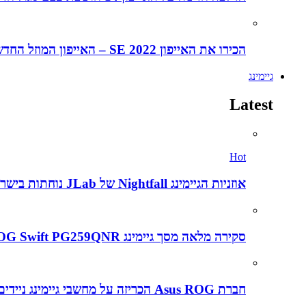
הכירו את האייפון SE 2022 – האייפון המוזל החדש של אפל
גיימינג
Latest
Hot
אוזניות הגיימינג Nightfall של JLab נוחתות בישראל במחיר אטרקטיבי של 199 שקלים – הנה הביקורת המלאה
סקירה מלאה מסך גיימינג Asus ROG Swift PG259QNR
חברת Asus ROG הכריזה על מחשבי גיימינג ניידים חדשים ב CES2022