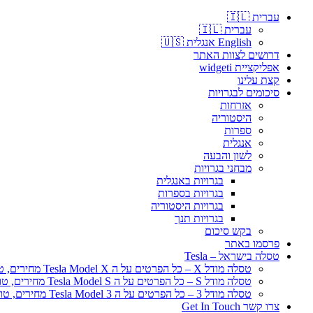
עברית 🇮🇱
עברית 🇮🇱
English אנגלית 🇺🇸
דרושים לצוות האתר
אפליקציית widgeti
קצת עלינו
סיכומים לבגרויות
אזרחות
היסטוריה
ספרות
אנגלית
לשון והבעה
מבחני בגרויות
בגרויות באנגלית
בגרויות בספרות
בגרויות היסטוריה
בגרויות תנך
בקש סיכום
פרסמו באתר
טסלה בישראל – Tesla
טסלה מודל X – כל הפרטים על ה Tesla Model X מחירים, טווח נסיעה
טסלה מודל S – כל הפרטים על ה Tesla Model S מחירים, טווח נסיעה
טסלה מודל 3 – כל הפרטים על ה Tesla Model 3 מחירים, טווח נסיעה
צרו קשר Get In Touch