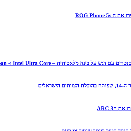
אכותית – Intel Ultra Core ו- Intel Xeon מהדור ה-5
 הARC 3