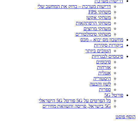
דרישות מערכת
דרישות מערכת – בדוק את המחשב שלי
משחקי FPS
משחקי אקשן
משחקי הרפתקאות
משחקי מרוצים
משחקי סימולטורים
מחשבון מס יבוא – מכס
ביקורות סקירות
הטובים ביותר
סיכומים לבגרויות
סיכומים
אזרחות
אנגלית
היסטוריה
לשון והבעה
ספרות
פורטל 5G
כל הפרטים על 5G פורטל 5G הישראלי
5G בישראל, פריסה והשוואת מחירים
הוסף פוסט