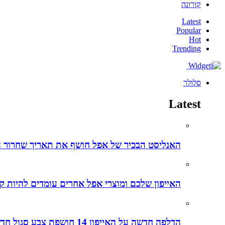
קורונה
Latest
Popular
Hot
Trending
סלולר
Latest
האנליסט הבכיר של אפל חושף את תאריך שחרור ה-iPhone 15 ליום מדויק – הנה כל הפרטים והשמועות על האייפו
האייפון שלכם ומוצרי אפל אחרים עומדים להיות קל
הדלפה חדשה על האייפון 14 חושפת צבע סגול חדש לאייפונים החדשים