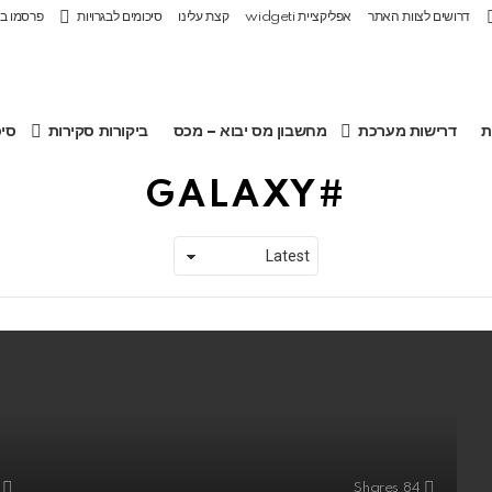
דרושים לצוות האתר
אפליקציית widgeti
קצת עלינו
סיכומים לבגרויות
פרסמו ב
ת
דרישות מערכת
מחשבון מס יבוא – מכס
ביקורות סקירות
סיכ
GALAXY
Shares
84