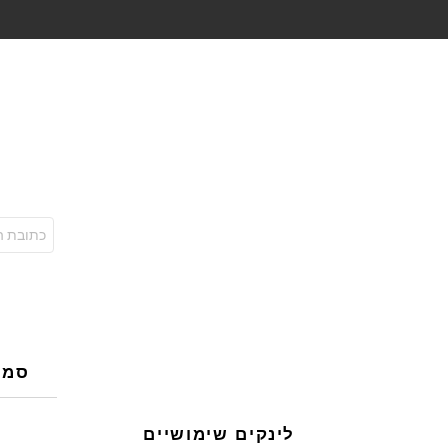
כתובת
אימל:
סמנו
לינקים שימושיים