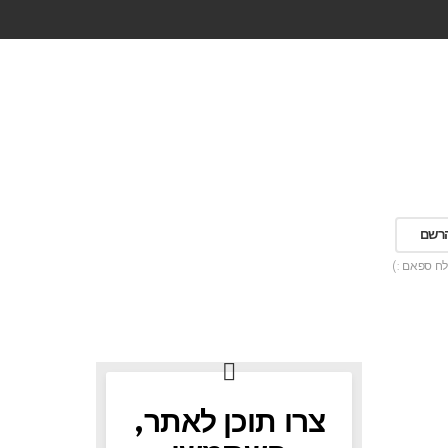
לח ספאם :)
צרו תוכן לאתר,