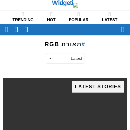
TRENDING
HOT
POPULAR
LATEST
CH
FOLLOW
SWITCH
US
SKIN
Menu
תאורת RGB
LATEST STORIES