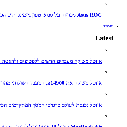
Asus ROG מכריזה על סמארטפון גיימינג חדש הכירו את ה ROG Phone 5s
חומרה
Latest
אינטל משיקה מעבדים חדשים ללפטופים ולדאטה סנטרים עם דגש על בינה מל
אינטל משיקה את k14900, המעבד השולחני מהדור ה-14, שפותח בהובלת הצוותים הישראלים
אינטל נכנסת לעולם כרטיסי המסך המתקדמים הכירו את
MacBook Air בגודל 15 אינץ’ יכול להיות המחשב הנייד הטוב ביותר שנוצר אי פעם