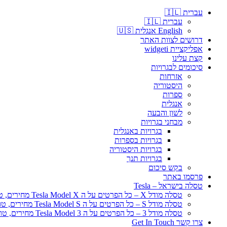
עברית 🇮🇱
עברית 🇮🇱
English אנגלית 🇺🇸
דרושים לצוות האתר
אפליקציית widgeti
קצת עלינו
סיכומים לבגרויות
אזרחות
היסטוריה
ספרות
אנגלית
לשון והבעה
מבחני בגרויות
בגרויות באנגלית
בגרויות בספרות
בגרויות היסטוריה
בגרויות תנך
בקש סיכום
פרסמו באתר
טסלה בישראל – Tesla
טסלה מודל X – כל הפרטים על ה Tesla Model X מחירים, טווח נסיעה
טסלה מודל S – כל הפרטים על ה Tesla Model S מחירים, טווח נסיעה
טסלה מודל 3 – כל הפרטים על ה Tesla Model 3 מחירים, טווח נסיעה
צרו קשר Get In Touch