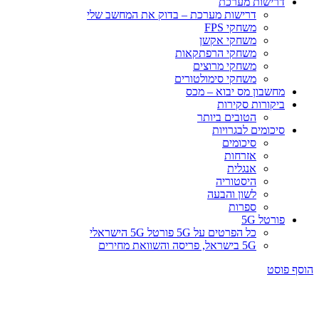
דרישות מערכת
דרישות מערכת – בדוק את המחשב שלי
משחקי FPS
משחקי אקשן
משחקי הרפתקאות
משחקי מרוצים
משחקי סימולטורים
מחשבון מס יבוא – מכס
ביקורות סקירות
הטובים ביותר
סיכומים לבגרויות
סיכומים
אזרחות
אנגלית
היסטוריה
לשון והבעה
ספרות
פורטל 5G
כל הפרטים על 5G פורטל 5G הישראלי
5G בישראל, פריסה והשוואת מחירים
הוסף פוסט