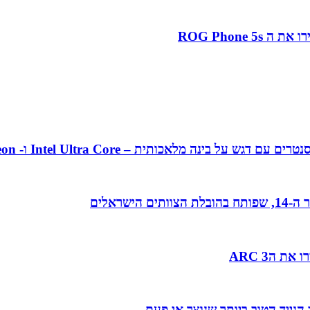
אכותית – Intel Ultra Core ו- Intel Xeon מהדור ה-5
 הARC 3