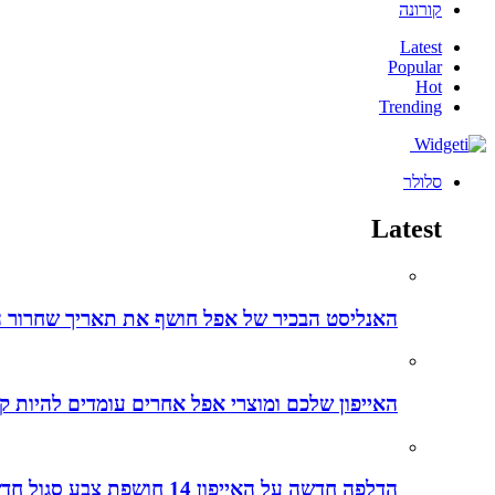
קורונה
Latest
Popular
Hot
Trending
סלולר
Latest
האנליסט הבכיר של אפל חושף את תאריך שחרור ה-iPhone 15 ליום מדויק – הנה כל הפרטים והשמועות על האייפו
האייפון שלכם ומוצרי אפל אחרים עומדים להיות קל
הדלפה חדשה על האייפון 14 חושפת צבע סגול חדש לאייפונים החדשים