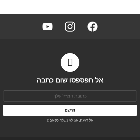
youtube
instagram
facebook
אל תפספסו שום כתבה
כתובת
אימל:
אל דאגה, אנו לא נשלח ספאם :)