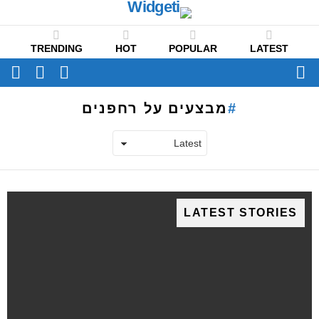
TRENDING
HOT
POPULAR
LATEST
CH
FOLLOW
SWITCH
US
SKIN
Menu
מבצעים על רחפנים
LATEST STORIES