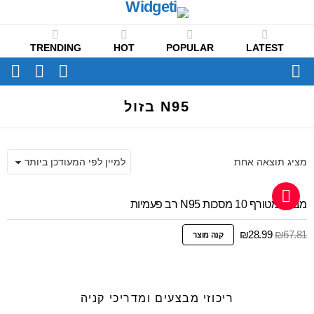
TRENDING
HOT
POPULAR
LATEST
CH
FOLLOW
SWITCH
US
SKIN
Menu
N95 בזול
מציג תוצאה אחת
מבצע מטורף 10 מסכות N95 רב פעמיות
המחיר
המחיר
₪
28.99
₪
67.81
קנה מוצר
המקורי
הנוכחי
היה:
הוא:
₪28.99.
₪67.81.
ריכוזי מבצעים ומדריכי קניה