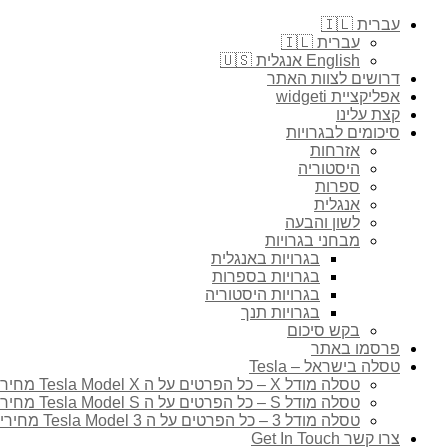
עברית 🇮🇱
עברית 🇮🇱
English אנגלית 🇺🇸
דרושים לצוות האתר
אפליקציית widgeti
קצת עלינו
סיכומים לבגרויות
אזרחות
היסטוריה
ספרות
אנגלית
לשון והבעה
מבחני בגרויות
בגרויות באנגלית
בגרויות בספרות
בגרויות היסטוריה
בגרויות תנך
בקש סיכום
פרסמו באתר
טסלה בישראל – Tesla
טסלה מודל X – כל הפרטים על ה Tesla Model X מחירים, טווח נסיעה
טסלה מודל S – כל הפרטים על ה Tesla Model S מחירים, טווח נסיעה
טסלה מודל 3 – כל הפרטים על ה Tesla Model 3 מחירים, טווח נסיעה
צרו קשר Get In Touch