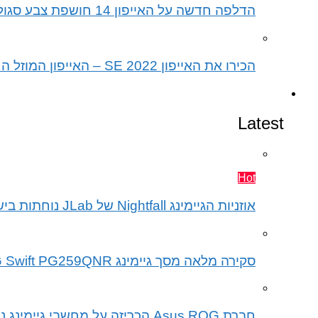
הדלפה חדשה על האייפון 14 חושפת צבע סגול חדש לאייפונים החדשים
הכירו את האייפון SE 2022 – האייפון המוזל החדש של אפל
גיימינג
Latest
Hot
אוזניות הגיימינג Nightfall של JLab נוחתות בישראל במחיר אטרקטיבי של 199 שקלים – הנה הביקורת המלאה
סקירה מלאה מסך גיימינג Asus ROG Swift PG259QNR
חברת Asus ROG הכריזה על מחשבי גיימינג ניידים חדשים ב CES2022