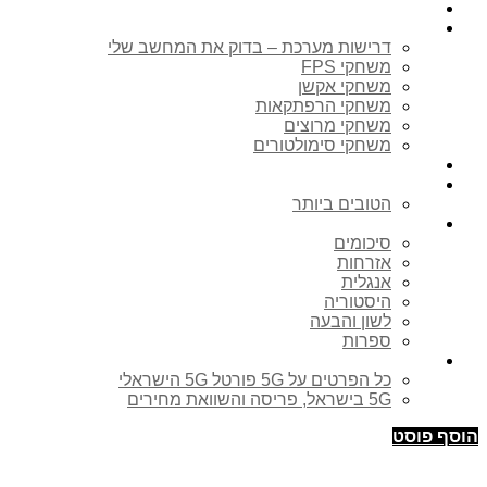
קונים ברשת
דרישות מערכת
דרישות מערכת – בדוק את המחשב שלי
משחקי FPS
משחקי אקשן
משחקי הרפתקאות
משחקי מרוצים
משחקי סימולטורים
מחשבון מס יבוא – מכס
ביקורות סקירות
הטובים ביותר
סיכומים לבגרויות
סיכומים
אזרחות
אנגלית
היסטוריה
לשון והבעה
ספרות
פורטל 5G
כל הפרטים על 5G פורטל 5G הישראלי
5G בישראל, פריסה והשוואת מחירים
הוסף פוסט