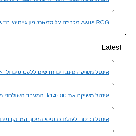
Asus ROG מכריזה על סמארטפון גיימינג חדש הכירו את ה ROG Phone 5s
חומרה
Latest
אינטל משיקה מעבדים חדשים ללפטופים ולדאטה סנטרים עם דגש על בי
אינטל משיקה את k14900, המעבד השולחני מהדור ה-14, שפותח בהובלת הצוותים הישראלים
אינטל נכנסת לעולם כרטיסי המסך המתקדמים הכיר