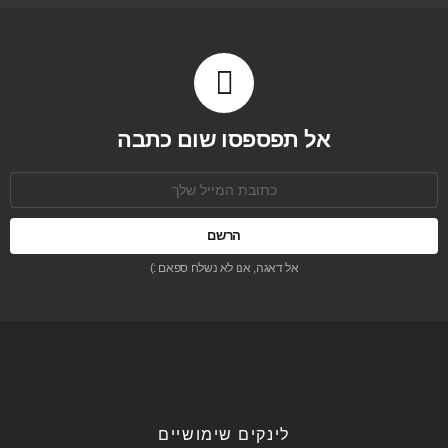
אל תפספסו שום כתבה
כתובת
אימל:
אל דאגה, אנו לא נשלח ספאם :)
לינקים שימושיים