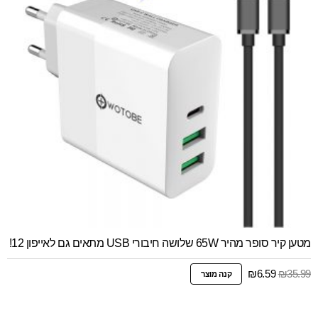
מטען קיר סופר מהיר 65W שלושה חיבורי USB מתאים גם לאייפון 12!
המחיר
המחיר
₪
6.59
₪
35.99
קנה מוצר
המקורי
הנוכחי
היה:
הוא:
₪6.59.
₪35.99.