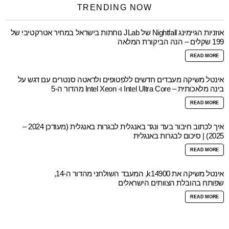
TRENDING NOW
אוזניות הגיימינג Nightfall של JLab נוחתות בישראל במחיר אטרקטיבי של
199 שקלים – הנה הביקורת המלאה
READ MORE
אינטל משיקה מעבדים חדשים ללפטופים ולדאטה סנטרים עם דגש על
בינה מלאכותית – Intel Ultra Core ו- Intel Xeon מהדור ה-5
READ MORE
איך לכתוב חיבור בעד ונגד באנגלית לבגרות באנגלית (מעודכן 2024 –
2025) | סיכום לבגרות באנגלית
READ MORE
אינטל משיקה את k14900, המעבד השולחני מהדור ה-14,
שפותח בהובלת הצוותים הישראלים
READ MORE