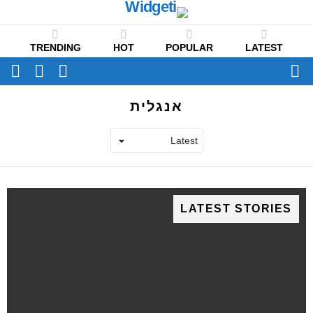
TRENDING
HOT
POPULAR
LATEST
CH
FOLLOW
SWITCH
US
SKIN
Menu
אנגלית
LATEST STORIES