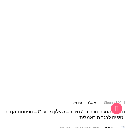
180
Shares
אנגלית
סיכומים
כתיבת מטלת הכתיבה/ חיבור – שאלון מודול G – הפחתת נקודות
| טיפים לבגרות באנגלית