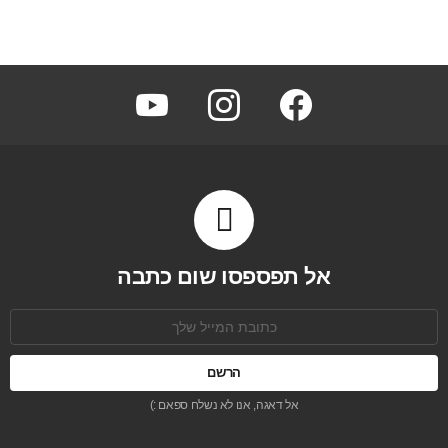
youtube
instagram
facebook
אל תפספסו שום כתבה
כתובת
אימל:
אל דאגה, אנו לא נשלח ספאם :)